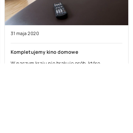
31 maja 2020
Kompletujemy kino domowe
W naszym kraju nie brakuje osób, które
uwielbiają spędzać wolny czas w sali kinowej,
oglądając z zapartym tchem filmy na […]
Ostatnie wpisy