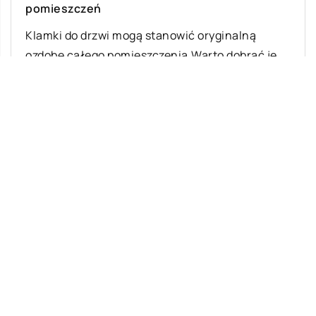
pomieszczeń
Klamki do drzwi mogą stanowić oryginalną
ozdobę całego pomieszczenia.Warto dobrać je
tak, aby pasowały do całkowitego wystroju
wnętrza. Mogą być […]
Ostatnie wpisy
Jak rozpocząć swoją przygodę ze skokami
ze spadochronem?
Meble z drewna – jakie są ich zalety?