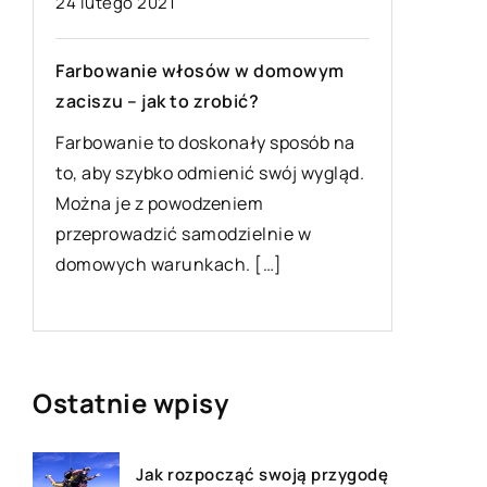
24 lutego 2021
Fotele, 
Farbowanie włosów w domowym
pomiesz
ą
zaciszu – jak to zrobić?
Fotele, k
Farbowanie to doskonały sposób na
sklepac
to, aby szybko odmienić swój wygląd.
szeroki 
Można je z powodzeniem
służącyc
przeprowadzić samodzielnie w
podczas 
domowych warunkach. […]
Ostatnie wpisy
Jak rozpocząć swoją przygodę