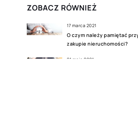
ZOBACZ RÓWNIEŻ
17 marca 2021
O czym należy pamiętać prz
zakupie nieruchomości?
21 maja 2021
Co zrobić w sytuacji, gdy fi
nie posiada odpowiednio
wykwalifikowanej osoby do
spraw księgowości i płac?
25 kwietnia 2020
Jak rozbudować ofertę salo
fryzjerskiego o fryzury ślub