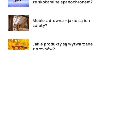
ze skokami ze spadochronem?
Meble z drewna – jakie są ich
zalety?
Jakie produkty są wytwarzane
z grzybów?
Dom, mieszkanie czy działa –
agencja nieruchomości
pomoże!
Deski tarasowe – ile kosztują i
jakie wybrać na taras?
Najlepsze kosmetyki do skóry