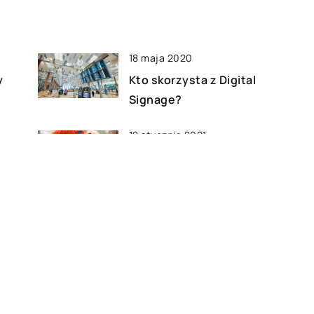
18 maja 2020
y
Kto skorzysta z Digital
Signage?
12 stycznia 2021
rma
Jak najlepiej chronić zawartość
paczek, transportowanych do
klientów?
18 października 2022
nu
Systemy BI – jakie mają
ne?
zastosowanie w firmie?