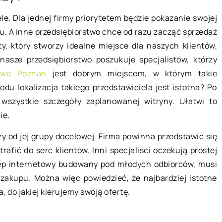
28 listopada 2019
e. Dla jednej firmy priorytetem będzie pokazanie swojej
a – do jakich
u. A inne przedsiębiorstwo chce od razu zacząć sprzedaż
tawić
ty, który stworzy idealne miejsce dla naszych klientów,
Jak uniknąć kłopotów z kanalizacj
, sofy – w
 nasze przedsiębiorstwo poszukuje specjalistów, którzy
w domu?
 znaleźć można
towe Poznań
jest dobrym miejscem, w którym takie
Niektóre domy jednorodzinne z
związań
du lokalizacja takiego przedstawiciela jest istotna? Po
różnych powodów nie mogą zostać
nia, zarówno
szystkie szczegóły zaplanowanej witryny. Ułatwi to
przyłączone do sieci kanalizacyjnej.
…]
ie.
W takiej sytuacji jedynym
sensownym rozwiązaniem jest […]
y od jej grupy docelowej. Firma powinna przedstawić się
afić do serc klientów. Inni specjaliści oczekują prostej
klep internetowy budowany pod młodych odbiorców, musi
 zakupu. Można więc powiedzieć, że najbardziej istotne
, do jakiej kierujemy swoją ofertę.