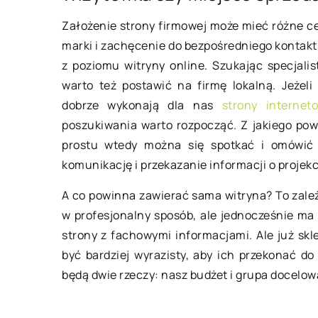
Założenie strony firmowej może mieć różne cel
Fotele, pufy i krzesł
marki i zachęcenie do bezpośredniego kontakt
pomieszczeń je ws
z poziomu witryny online. Szukając specjalis
Fotele, krzesła, pufy
warto też postawić na firmę lokalną. Jeżeli
sklepach meblowych
dobrze wykonają dla nas
strony interne
szeroki wachlarz ro
poszukiwania warto rozpocząć. Z jakiego powo
służących do siedze
prostu wtedy można się spotkać i omówić w
podczas pracy, jak [
komunikację i przekazanie informacji o projekc
A co powinna zawierać sama witryna? To zależ
w profesjonalny sposób, ale jednocześnie ma tr
strony z fachowymi informacjami. Ale już s
być bardziej wyrazisty, aby ich przekonać do
będą dwie rzeczy: nasz budżet i grupa docelowa