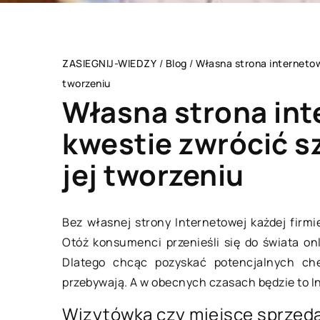
ZASIEGNIJ-WIEDZY
/
Blog
/
Własna strona internetow
tworzeniu
Własna strona int
kwestie zwrócić s
jej tworzeniu
DOM I OTOCZENIE
Bez własnej strony Internetowej każdej firm
Otóż konsumenci przenieśli się do świata on
Dlatego chcąc pozyskać potencjalnych ch
przebywają. A w obecnych czasach będzie to I
Wizytówka czy miejsce sprzed
26 listopada 2018