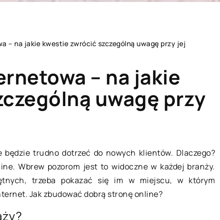
a – na jakie kwestie zwrócić szczególną uwagę przy jej
ernetowa – na jakie
zczególną uwagę przy
DOM I OTOCZENIE
ie będzie trudno dotrzeć do nowych klientów. Dlaczego?
line. Wbrew pozorom jest to widoczne w każdej branży.
ętnych, trzeba pokazać się im w miejscu, w którym
nternet. Jak zbudować dobrą stronę online?
aży?