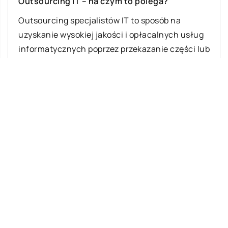
Outsourcing IT – na czym to polega?
Outsourcing specjalistów IT to sposób na
uzyskanie wysokiej jakości i opłacalnych usług
informatycznych poprzez przekazanie części lub
całości funkcji podmiotowi […]
Ostatnie wpisy
Jak rozpocząć swoją przygodę ze skokami
ze spadochronem?