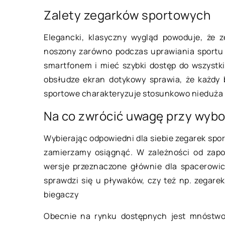
Zalety zegarków sportowych
15 listopada 2022
Elegancki, klasyczny wygląd powoduje, że z
noszony zarówno podczas uprawiania sportu 
Eleganckie dodatki 
smartfonem i mieć szybki dostęp do wszystk
męskiego
obsłudze ekran dotykowy sprawia, że każdy 
Akcesoria mogą być
sportowe charakteryzuje stosunkowo nieduża 
sposobem na dodani
Na co zwrócić uwagę przy wyb
blasku do Twojej gar
Akcesoria dla mężcz
Wybierając odpowiedni dla siebie zegarek spor
pomijane, ale istniej
zamierzamy osiągnąć. W zależności od zapo
wersje przeznaczone głównie dla spacerowic
sprawdzi się u pływaków, czy też np. zegare
biegaczy
Obecnie na rynku dostępnych jest mnóstwo 