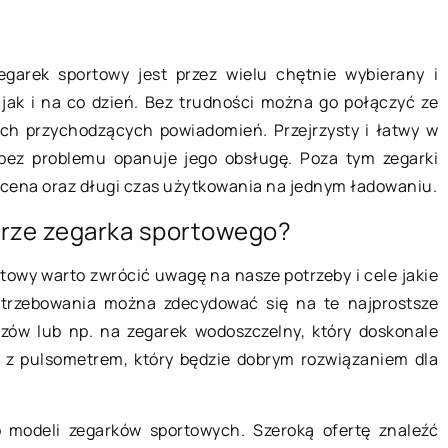
25 lutego 2020
egarek sportowy jest przez wielu chętnie wybierany i
Dlaczego warto odwiedzić
jak i na co dzień. Bez trudności można go połączyć ze
do ubioru
Szczawnicę?
ich przychodzących powiadomień. Przejrzysty i łatwy w
Jeśli szukasz miejsca, w którym
bez problemu opanuje jego obsługę. Poza tym zegarki
 doskonałym
spędzisz czas w samym sercu Pieni
cena oraz długi czas użytkowania na jednym ładowaniu.
e odrobiny
bądź chciałbyś odpocząć od
orze zegarka sportowego?
deroby.
miejskiego zgiełku, powinieneś
yzn są często
wybrać się […]
towy warto zwrócić uwagę na nasze potrzeby i cele jakie
e […]
trzebowania można zdecydować się na te najprostsze
zów lub np. na zegarek wodoszczelny, który doskonale
k z pulsometrem, który będzie dobrym rozwiązaniem dla
modeli zegarków sportowych. Szeroką ofertę znaleźć