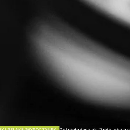
Potrzebujesz ok. 2 min. aby p
Y I RELAKS/WYPOCZYNEK