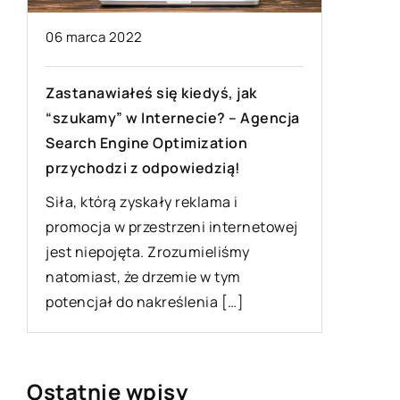
15 listo
06 marca 2022
Eleganck
Zastanawiałeś się kiedyś, jak
męskie
“szukamy” w Internecie? – Agencja
Search Engine Optimization
Akcesor
n,
przychodzi z odpowiedzią!
sposobe
blasku d
Siła, którą zyskały reklama i
Akcesori
promocja w przestrzeni internetowej
pomijane,
jest niepojęta. Zrozumieliśmy
natomiast, że drzemie w tym
potencjał do nakreślenia […]
Ostatnie wpisy