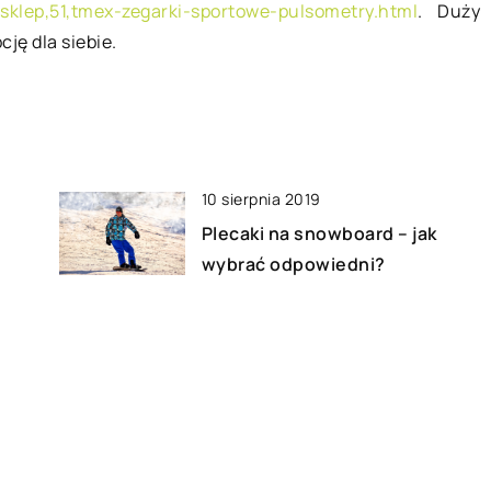
/sklep,51,tmex-zegarki-sportowe-pulsometry.html
. Duży
ję dla siebie.
10 sierpnia 2019
Plecaki na snowboard – jak
wybrać odpowiedni?
30 czerwca 2021
Kamper – coraz bardziej
popularny środek wakacyjnego
transportu
24 maja 2021