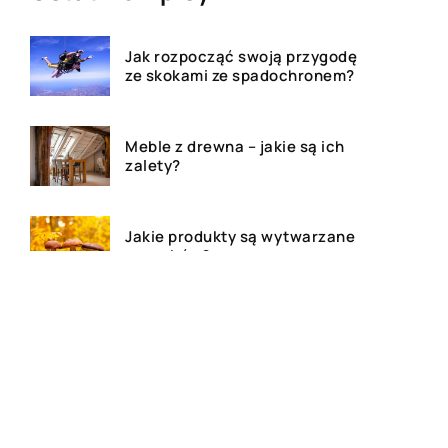
Jak rozpocząć swoją przygodę
ze skokami ze spadochronem?
Meble z drewna – jakie są ich
zalety?
Jakie produkty są wytwarzane
z grzybów?
Dom, mieszkanie czy działa –
agencja nieruchomości
pomoże!
Deski tarasowe – ile kosztują i
jakie wybrać na taras?