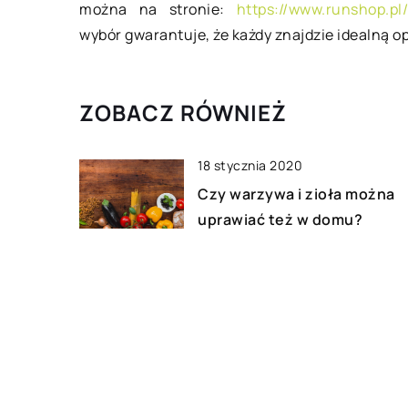
można na stronie:
https://www.runshop.pl
wybór gwarantuje, że każdy znajdzie idealną opc
ZOBACZ RÓWNIEŻ
18 stycznia 2020
Czy warzywa i zioła można
uprawiać też w domu?
30 października 2020
Niebanalne pomysły na
imprezę integracyjną
09 października 2019