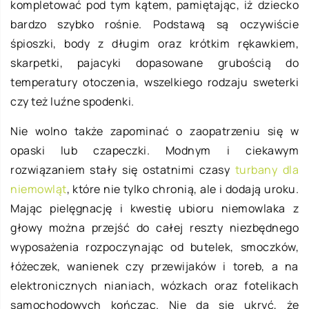
kompletować pod tym kątem, pamiętając, iż dziecko
bardzo szybko rośnie. Podstawą są oczywiście
śpioszki, body z długim oraz krótkim rękawkiem,
skarpetki, pajacyki dopasowane grubością do
temperatury otoczenia, wszelkiego rodzaju sweterki
czy też luźne spodenki.
Nie wolno także zapominać o zaopatrzeniu się w
opaski lub czapeczki. Modnym i ciekawym
rozwiązaniem stały się ostatnimi czasy
turbany dla
niemowląt
, które nie tylko chronią, ale i dodają uroku.
Mając pielęgnację i kwestię ubioru niemowlaka z
głowy można przejść do całej reszty niezbędnego
wyposażenia rozpoczynając od butelek, smoczków,
łóżeczek, wanienek czy przewijaków i toreb, a na
elektronicznych nianiach, wózkach oraz fotelikach
samochodowych kończąc. Nie da się ukryć, że