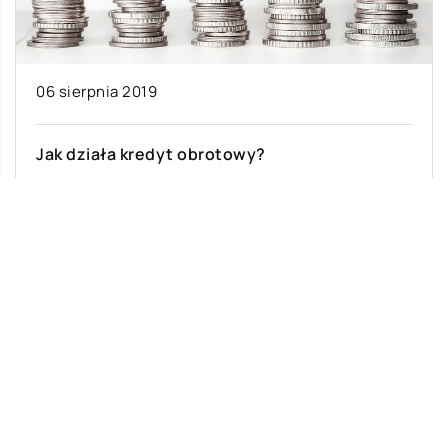
06 sierpnia 2019
Jak działa kredyt obrotowy?
Jednym z najważniejszych zadań każdego
przedsiębiorcy jest utrzymanie płynności
finansowej w firmie. Bywają jednak sytuacje,
kiedy przedsiębiorca ma z tym […]
Ostatnie wpisy
Jak rozpocząć swoją przygodę ze skokami