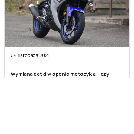
04 listopada 2021
Wymiana dętki w oponie motocykla – czy
można to zrobić samemu?
W każdym motocyklu bardzo ważną rolę
odgrywają dętki zamontowane w kołach.
Odpowiadają one bowiem bezpośrednio zarówno
za komfort , jak […]