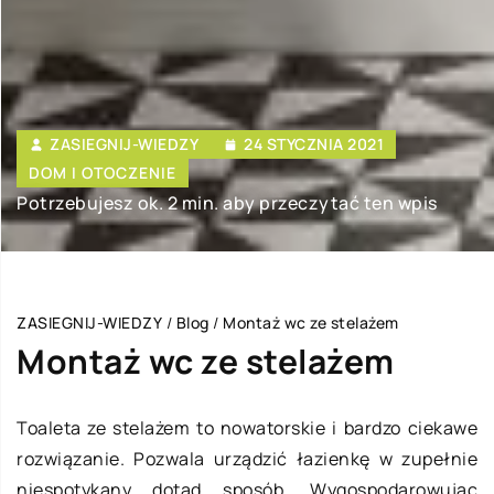
ZASIEGNIJ-WIEDZY
24 STYCZNIA 2021
DOM I OTOCZENIE
Potrzebujesz ok. 2 min. aby przeczytać ten wpis
ZASIEGNIJ-WIEDZY
/
Blog
/
Montaż wc ze stelażem
Montaż wc ze stelażem
Toaleta ze stelażem to nowatorskie i bardzo ciekawe
rozwiązanie. Pozwala urządzić łazienkę w zupełnie
niespotykany dotąd sposób. Wygospodarowując