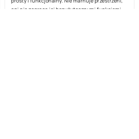
prosty i funkcjonalny. Nie marnuje przestrzeni,
ani nie zagraca jej bezużytecznymi funkcjami
[…]
Ostatnie wpisy
Jak rozpocząć swoją przygodę ze skokami
ze spadochronem?
Meble z drewna – jakie są ich zalety?
Jakie produkty są wytwarzane z grzybów?