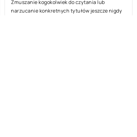
Zmuszanie kogokolwiek do czytania lub
narzucanie konkretnych tytułów jeszcze nigdy
nie przyczyniło się pozytywnie do poszerzenia
szeregów miłośników książek. Niestety […]
Ostatnie wpisy
Jak rozpocząć swoją przygodę ze skokami
ze spadochronem?
Meble z drewna – jakie są ich zalety?
Jakie produkty są wytwarzane z grzybów?