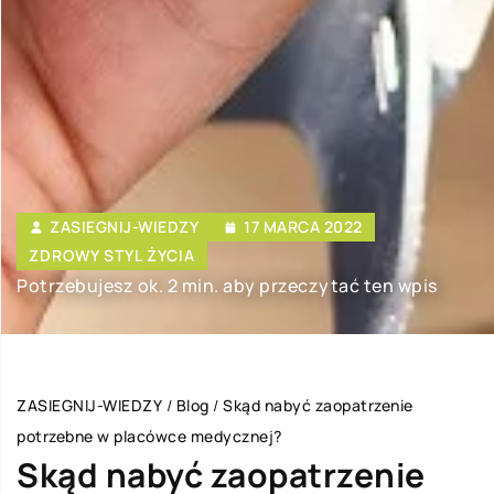
ZASIEGNIJ-WIEDZY
17 MARCA 2022
ZDROWY STYL ŻYCIA
Potrzebujesz ok. 2 min. aby przeczytać ten wpis
ZASIEGNIJ-WIEDZY
/
Blog
/
Skąd nabyć zaopatrzenie
potrzebne w placówce medycznej?
Skąd nabyć zaopatrzenie