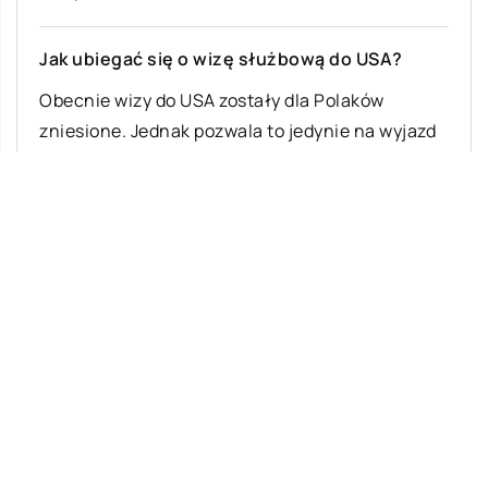
Jak ubiegać się o wizę służbową do USA?
Obecnie wizy do USA zostały dla Polaków
zniesione. Jednak pozwala to jedynie na wyjazd
nie dłuższy niż 90 dni, po […]
Ostatnie wpisy
Jak rozpocząć swoją przygodę ze skokami
ze spadochronem?