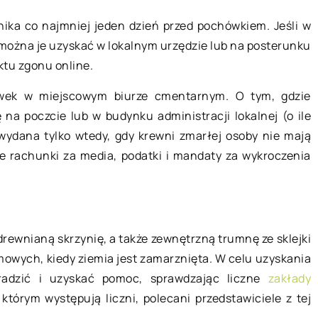
13 marca 2022
nika co najmniej jeden dzień przed pochówkiem. Jeśli w
10 kwietnia 2022
 można je uzyskać w lokalnym urzędzie lub na posterunku
Naprawa silnik
aktu zgonu online.
proces napra
Płyty meblowe – jakie jest ich
wek w miejscowym biurze cmentarnym. O tym, gdzie
zastosowanie?
Niektóre elem
 na poczcie lub w budynku administracji lokalnej (o ile
być skutecznie
Płyty meblowe są wykorzystywane
 wydana tylko wtedy, gdy krewni zmarłej osoby nie mają
temu służą dłu
do produkcji różnorakich elementów,
ne rachunki za media, podatki i mandaty za wykroczenia
znacząco obniża
które służą do upiększania wnętrz
racjonalna z […
naszych mieszkań lub biur. Obecnie
na rynku […]
ewnianą skrzynię, a także zewnętrzną trumnę ze sklejki
mowych, kiedy ziemia jest zamarznięta. W celu uzyskania
radzić i uzyskać pomoc, sprawdzając liczne
zakłady
którym występują liczni, polecani przedstawiciele z tej