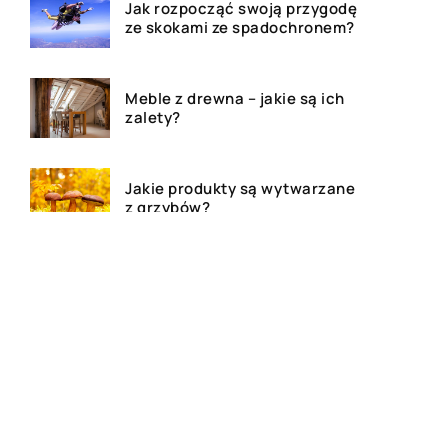
Jak rozpocząć swoją przygodę
ze skokami ze spadochronem?
Meble z drewna – jakie są ich
zalety?
Jakie produkty są wytwarzane
z grzybów?
Dom, mieszkanie czy działa –
agencja nieruchomości
pomoże!
Deski tarasowe – ile kosztują i
jakie wybrać na taras?