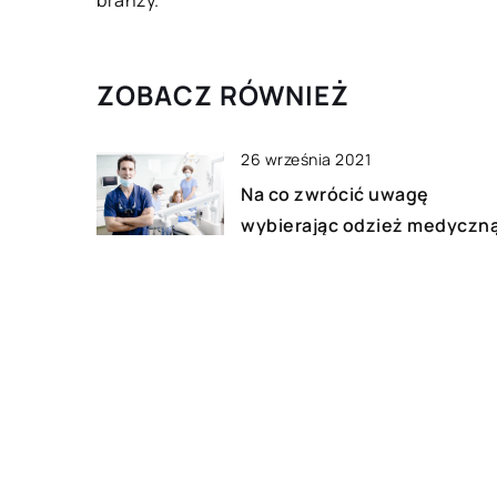
branży.
ZOBACZ RÓWNIEŻ
26 września 2021
Na co zwrócić uwagę
wybierając odzież medyczn
21 listopada 2022
Jakie składniki odżywcze
powinna zawierać karma dla
kota?
20 kwietnia 2019
Jak rozsądnie zaplanować