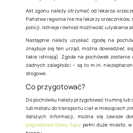
Akt zgonu należy otrzymać od lekarza orzecz
Herbata żółta – powstawanie, typy,
Państwa regionie nie ma lekarzy orzeczników,
sposób parzenia
policji. Istnieje również możliwość uzyskania 
Żółta herbata uchodzi za wyrób dla
Następnie należy uzyskać zgodę na pochó
koneserów i jest pijana dosyć rzadko.
znajduje się ten urząd, można dowiedzieć się
Trudno ją kupić, ponieważ
takie istnieją). Zgoda na pochówek zostanie
wytworzenie tej odmiany jest […]
żadnych zaległości – są to m.in. niezapłaco
drogowe.
Co przygotować?
Do pochówku należy przygotować trumnę lub dr
lub metalu do transportu ciał w miesiącach zi
dalszych informacji, można się zawsze do
pogrzebowe Nowy Sącz
pełni duże miasto, w 