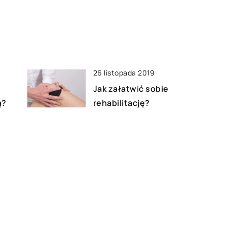
26 listopada 2019
Jak załatwić sobie
ą?
rehabilitację?
26 sierpnia 2020
Jakich błędów unikać przy
wyborze kosmetyków do
twarzy?
14 lutego 2022
Morze martwe – w jaki sposób