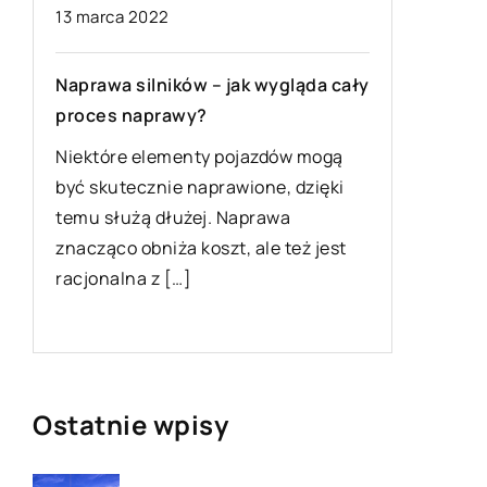
Herbata żółta – powstawanie
sposób parzenia
ów – jak wygląda cały
wy?
Żółta herbata uchodzi za wyró
koneserów i jest pijana dosyć 
enty pojazdów mogą
Trudno ją kupić, ponieważ
 naprawione, dzięki
wytworzenie tej odmiany jest 
żej. Naprawa
 koszt, ale też jest
]
Ostatnie wpisy