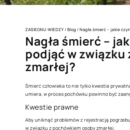
ZASIEGNIJ-WIEDZY
/
Blog
/
Nagła śmierć – jakie czy
Nagła śmierć – jak
podjąć w związku
zmarłej?
ZDROWY STYL ŻYCIA
Śmierć człowieka to nie tylko kwestia prywatn
umiera, w proces pochówku powinno być zaa
Kwestie prawne
Aby uniknąć problemów z rejestracją pogrzebu 
16 września 2020
w związku z pochówkiem osoby zmarłej.