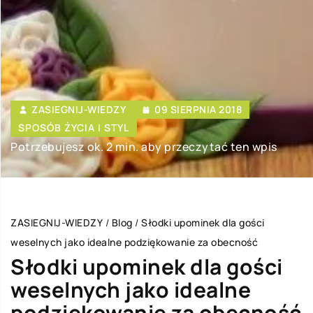
ZASIEGNIJ-WIEDZY
09 SIERPNIA 2018
SPOSÓB ŻYCIA I STYL
Potrzebujesz ok. 2 min. aby przeczytać ten wpis
ZASIEGNIJ-WIEDZY
/
Blog
/
Słodki upominek dla gości
weselnych jako idealne podziękowanie za obecność
Słodki upominek dla gości
weselnych jako idealne
podziękowanie za obecność