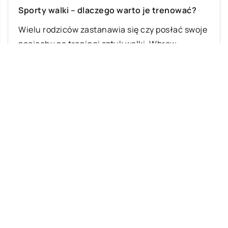
Sporty walki – dlaczego warto je trenować?
Wielu rodziców zastanawia się czy posłać swoje
pociechy na treningi sztuk walki. Wbrew
stereotypom nie jest to aktywność
kontuzjogenna i […]
Ostatnie wpisy
Jak rozpocząć swoją przygodę ze skokami
ze spadochronem?
Meble z drewna – jakie są ich zalety?