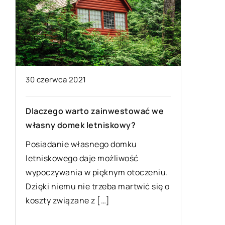
30 czerwca 2021
07 lipca 
Dlaczego warto zainwestować we
Jakie mi
własny domek letniskowy?
najzdro
Posiadanie własnego domku
Metod i 
letniskowego daje możliwość
prawidło
wypoczywania w pięknym otoczeniu.
naprawdę
Dzięki niemu nie trzeba martwić się o
decyduje
koszty związane z […]
czworono
karmą [