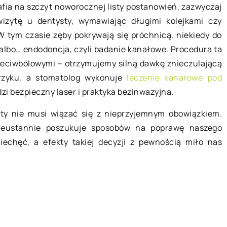
fia na szczyt noworocznej listy postanowień, zazwyczaj
izytę u dentysty, wymawiając długimi kolejkami czy
 tym czasie zęby pokrywają się próchnicą, niekiedy do
a albo… endodoncja, czyli badanie kanałowe. Procedura ta
rzeciwbólowymi – otrzymujemy silną dawkę znieczulającą
trzyku, a stomatolog wykonuje
leczenie kanałowe pod
dzi bezpieczny laser i praktyka bezinwazyjna.
sty nie musi wiązać się z nieprzyjemnym obowiązkiem.
eustannie poszukuje sposobów na poprawę naszego
echęć, a efekty takiej decyzji z pewnością miło nas