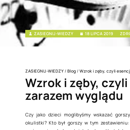
ZASIEGNIJ-WIEDZY
18 LIPCA 2019
ZDR
ZASIEGNIJ-WIEDZY
/
Blog
/
Wzrok i zęby, czyli esen
Wzrok i zęby, czyl
zarazem wyglądu
SPOSÓB ŻYCIA I STY
Czy jako dzieci moglibyśmy wskazać gorsz
okulistki? Kto był gorszy w tym zestawieni