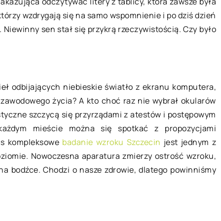
akazująca odczytywać litery z tablicy, która zawsze była
którzy wzdrygają się na samo wspomnienie i po dziś dzień
Niewinny sen stał się przykrą rzeczywistością. Czy było
21 grudnia 2019
eł odbijających niebieskie światło z ekranu komputera,
 zawodowego życia? A kto choć raz nie wybrał okularów
 jest
Jaki rodzaj makijażu jest
istyczne szczycą się przyrządami z atestów i postępowym
najtrwalszy?
każdym mieście można się spotkać z propozycjami
dotyczących
Charakter makijażu zmieniał się na
nas kompleksowe
badanie wzroku Szczecin
jest jednym z
ia psa jest
przestrzeni każdego wieku. Zależnie
poziomie. Nowoczesna aparatura zmierzy ostrość wzroku,
kszość osób
od aktualnie panujących trendów i
na bodźce. Chodzi o nasze zdrowie, dlatego powinniśmy
 swojego
kanonów piękna. Makijaż zaliczany
jaciela gotową
jest do […]