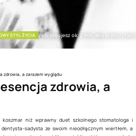
Potrzebujesz ok. 2 min. aby przeczytać 
OWY STYL ŻYCIA
cja zdrowia, a zarazem wyglądu
i esencja zdrowia, a
L
HOBBY I RELAKS/WYPOCZYNEK
y koszmar niż wprawny duet szkolnego stomatologa i
u: dentysta-sadysta ze swoim nieodłącznym wiertłem, a