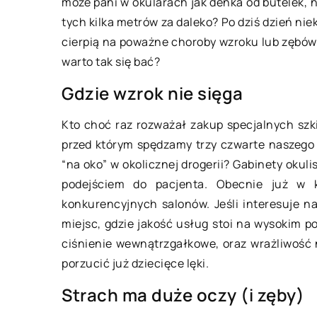
może pani w okularach jak denka od butelek, n
tych kilka metrów za daleko? Po dziś dzień nie
cierpią na poważne choroby wzroku lub zębów. 
warto tak się bać?
Gdzie wzrok nie sięga
07 lipca 2021
Kto choć raz rozważał zakup specjalnych szki
przed którym spędzamy trzy czwarte naszego
Jakie mięso dla psa
“na oko” w okolicznej drogerii? Gabinety okul
najzdrowsze?
podejściem do pacjenta. Obecnie już w 
Metod i przekonań 
konkurencyjnych salonów. Jeśli interesuje 
prawidłowego żywien
miejsc, gdzie jakość usług stoi na wysokim 
naprawdę wiele. Wię
ciśnienie wewnątrzgałkowe, oraz wrażliwość 
decyduje się karmić
porzucić już dziecięce lęki.
czworonożnego przy
Strach ma duże oczy (i zęby)
karmą […]