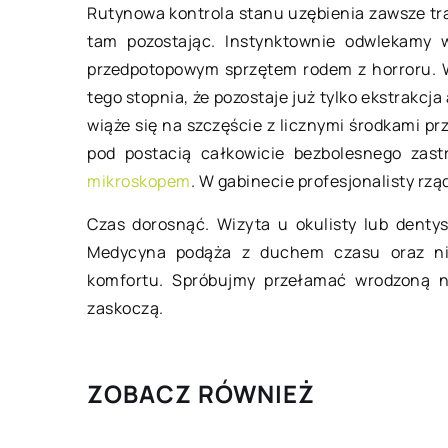
Rutynowa kontrola stanu uzębienia zawsze tra
tam pozostając. Instynktownie odwlekamy w
przedpotopowym sprzętem rodem z horroru. W
tego stopnia, że pozostaje już tylko ekstrakcj
wiąże się na szczęście z licznymi środkami p
pod postacią całkowicie bezbolesnego zas
mikroskopem
. W gabinecie profesjonalisty rzą
Czas dorosnąć. Wizyta u okulisty lub denty
Medycyna podąża z duchem czasu oraz ni
komfortu. Spróbujmy przełamać wrodzoną ni
zaskoczą.
ZOBACZ RÓWNIEŻ