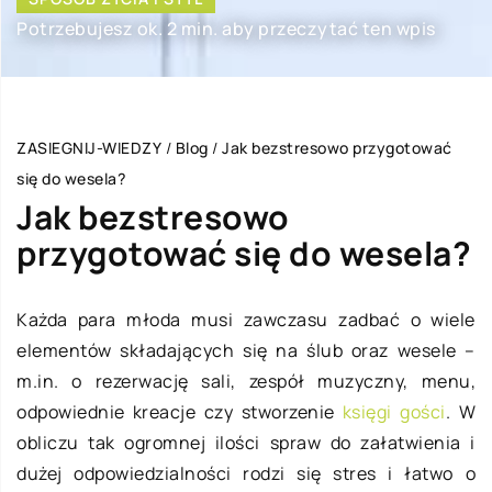
Potrzebujesz ok. 2 min. aby przeczytać ten wpis
ZASIEGNIJ-WIEDZY
/
Blog
/
Jak bezstresowo przygotować
się do wesela?
Jak bezstresowo
przygotować się do wesela?
Każda para młoda musi zawczasu zadbać o wiele
elementów składających się na ślub oraz wesele –
m.in. o rezerwację sali, zespół muzyczny, menu,
odpowiednie kreacje czy stworzenie
księgi gości
. W
obliczu tak ogromnej ilości spraw do załatwienia i
dużej odpowiedzialności rodzi się stres i łatwo o