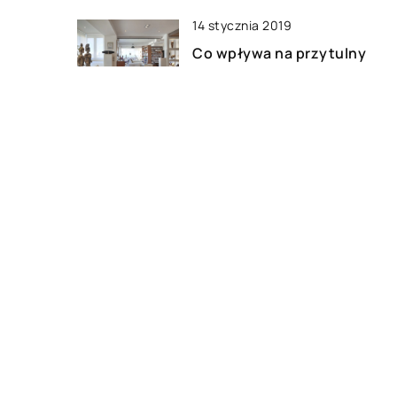
14 stycznia 2019
Co wpływa na przytulny
wystrój salonu?
29 marca 2021
Nowoczesne wnętrze – jak j
stworzyć?
DODAJ KOMENTARZ