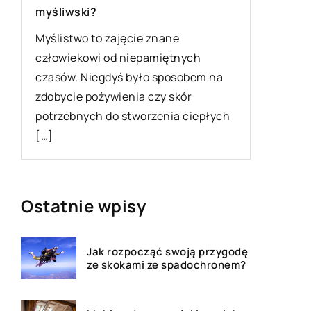
myśliwski?
materia
ń
Myślistwo to zajęcie znane
Bielizna
człowiekowi od niepamiętnych
stylizacj
ji
czasów. Niegdyś było sposobem na
element
y
zdobycie pożywienia czy skór
niedosko
potrzebnych do stworzenia ciepłych
podkreśl
[…]
także […
Ostatnie wpisy
Jak rozpocząć swoją przygodę
ze skokami ze spadochronem?