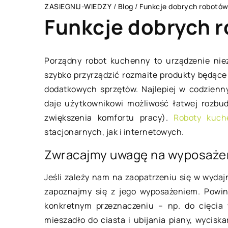
ZASIEGNIJ-WIEDZY
/
Blog
/
Funkcje dobrych robotó
Funkcje dobrych 
Porządny robot kuchenny to urządzenie ni
szybko przyrządzić rozmaite produkty będące
SPOSÓB ŻYCIA I STY
dodatkowych sprzętów. Najlepiej w codzienn
daje użytkownikowi możliwość łatwej rozbu
zwiększenia komfortu pracy).
Roboty kuch
stacjonarnych, jak i internetowych.
Zwracajmy uwagę na wyposaże
Jeśli zależy nam na zaopatrzeniu się w wydaj
27 kwietnia 2021
zapoznajmy się z jego wyposażeniem. Powini
konkretnym przeznaczeniu – np. do cięcia w 
mieszadło do ciasta i ubijania piany, wycis
Bielizna wykonana z