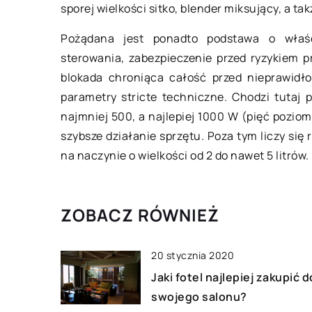
sporej wielkości sitko, blender miksujący, a 
materiałów jest na
P
ożądana jest ponadto podstawa o właśc
Bielizna to ważny do
sterowania, zabezpieczenie przed ryzykiem p
stylizacji. Dla wielu 
blokada chroniąca całość przed nieprawid
elementu maskując
parametry stricte techniczne. Chodzi tutaj 
niedoskonałości czy
najmniej 500, a najlepiej 1000 W (pięć pozio
podkreślającego atut
szybsze działanie sprzętu. Poza tym liczy się
także […]
na naczynie o wielkości od 2 do nawet 5 litrów.
ZOBACZ RÓWNIEŻ
20 stycznia 2020
Jaki fotel najlepiej zakupić d
swojego salonu?