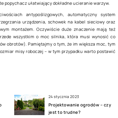
także popychacz ułatwiający dokładne ucieranie warzyw.
wygodne pomieszczenie?
jwygodniejsza?
iwościach antypoślizgowych, automatyczny system
Odpowiednia aranżacja pomieszcze
datek każdej
rzegrzania urządzenia, schowek na kabel sieciowy oraz
to klucz do urządzenia wygodnego
kobiet pełni rolę
łowym montażem. Oczywiście duże znaczenie mają też
mieszkania. Jeśli mamy do dyspozyc
ego
przede wszystkim o moc silnika, która musi wynosić co
niewiele miejsca, musimy zadbać, b
mów obrotów). Pamiętajmy o tym, że im większa moc, tym
każdy z […]
y sylwetki, a
 rozmiar misy roboczej – w tym przypadku warto postawić
24 stycznia 2023
o
Projektowanie ogrodów – czy
jest to trudne?