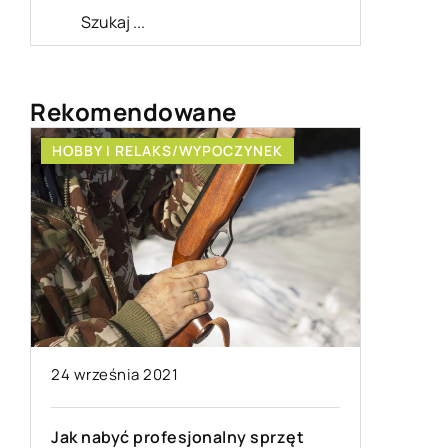
Rekomendowane
HOBBY I RELAKS/WYPOCZYNEK
SPOSÓB Ż
24 września 2021
27 kwiet
Jak nabyć profesjonalny sprzęt
Bielizna