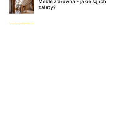
Meble z drewna – jakie są ich
zalety?
Jakie produkty są wytwarzane
z grzybów?
Dom, mieszkanie czy działa –
agencja nieruchomości
pomoże!
Deski tarasowe – ile kosztują i
jakie wybrać na taras?
Najlepsze kosmetyki do skóry
atopowej