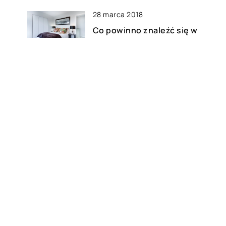
28 marca 2018
Co powinno znaleźć się w
pokoju hotelowym?
24 maja 2021
e
Płytki ścienne do kuchni –
wzory, które sprawdzą się w
małym wnętrzu?