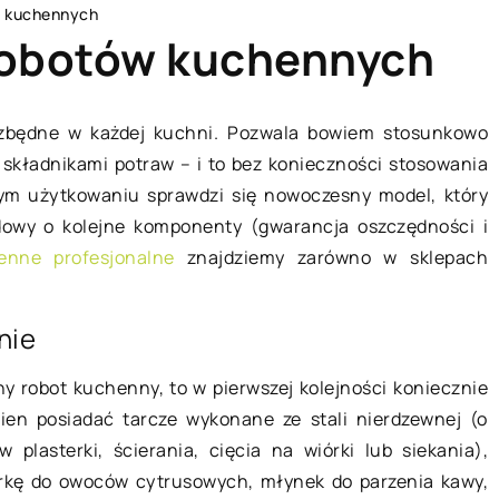
w kuchennych
robotów kuchennych
ezbędne w każdej kuchni. Pozwala bowiem stosunkowo
 składnikami potraw – i to bez konieczności stosowania
L
DOM I OTOCZENIE
ym użytkowaniu sprawdzi się nowoczesny model, który
dowy o kolejne komponenty (gwarancja oszczędności i
enne profesjonalne
znajdziemy zarówno w sklepach
nie
ny robot kuchenny, to w pierwszej kolejności koniecznie
20 października 2020
en posiadać tarcze wykonane ze stali nierdzewnej (o
plasterki, ścierania, cięcia na wiórki lub siekania),
karkę do owoców cytrusowych, młynek do parzenia kawy,
Jak mały salon przemienić w
 jakich