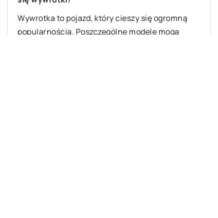
Wywrotka to pojazd, który cieszy się ogromną
popularnością. Poszczególne modele mogą
różnić się między sobą sposobem otwierania. W
związku z […]
Ostatnie wpisy
Jak rozpocząć swoją przygodę ze skokami
ze spadochronem?
Meble z drewna – jakie są ich zalety?