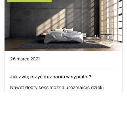
26 marca 2021
Jak zwiększyć doznania w sypialni?
Nawet dobry seks można urozmaicić dzięki
czemu doznania będą jeszcze lepsze a w sypialni
nie wkradnie się nuda i stagnacja. […]