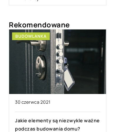
Rekomendowane
ANKA
PRZEMYSŁ I TECHNIKA
ca 2021
10 lutego 2022
ementy są niezwykle ważne
Montaż i demontaż koł
 budowania domu?
zapasowego – co warto