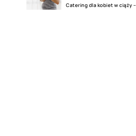
Catering dla kobiet w ciąży 
czy to dobre rozwiązanie?
26 lipca 2020
Suplementy diety dla osób
aktywnych
DODAJ KOMENTARZ