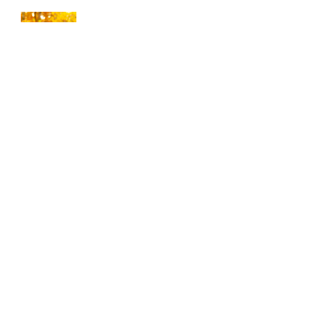
Jakie produkty są wytwarzane
z grzybów?
Dom, mieszkanie czy działa –
agencja nieruchomości
pomoże!
Deski tarasowe – ile kosztują i
jakie wybrać na taras?
Najlepsze kosmetyki do skóry
atopowej