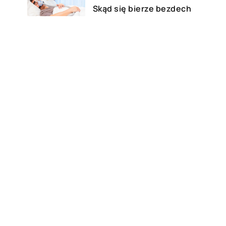
–
Skąd się bierze bezdech
senny?
13 grudnia 2021
Masaż – rodzaje, wskazania i
przeciwwskazania