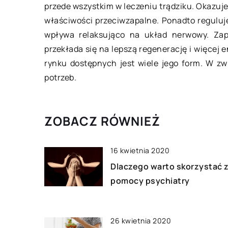
przede wszystkim w leczeniu trądziku. Okazuj
Do uszkodzenia koła w samochodzi
właściwości przeciwzapalne. Ponadto reguluj
może dojść w najmniej odpowiednim
wpływa relaksująco na układ nerwowy. Zape
momencie. W takiej sytuacji warto
przekłada się na lepszą regenerację i więcej 
mieć w bagażniku zapasowe koło,
rynku dostępnych jest wiele jego form. W 
[…]
potrzeb.
ZOBACZ RÓWNIEŻ
16 kwietnia 2020
Dlaczego warto skorzystać 
pomocy psychiatry
26 kwietnia 2020