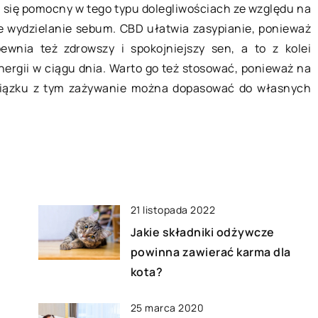
e się pomocny w tego typu dolegliwościach ze względu na
e
Uruchomienie własnej działalności
Budowa 
e wydzielanie sebum. CBD ułatwia zasypianie, ponieważ
wiąże się nie tylko z formalnościami,
Nie tylk
wnia też zdrowszy i spokojniejszy sen, a to z kolei
ale także z wdrożeniem niezbędnych
organiza
energii w ciągu dnia. Warto go też stosować, ponieważ na
działań reklamowych. Najlepiej
finansow
związku z tym zażywanie można dopasować do własnych
skorzystać z fachowej […]
decydują 
21 listopada 2022
z
Jakie składniki odżywcze
powinna zawierać karma dla
kota?
25 marca 2020