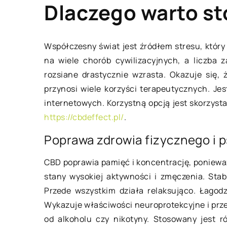
Dlaczego warto s
Współczesny świat jest źródłem stresu, który
na wiele chorób cywilizacyjnych, a liczba
PRZEMYSŁ I TECHNIKA
rozsiane drastycznie wzrasta. Okazuje się, 
przynosi wiele korzyści terapeutycznych. J
internetowych. Korzystną opcją jest skorzysta
https://cbdeffect.pl/
.
Poprawa zdrowia fizycznego i 
CBD poprawia pamięć i koncentrację, poniew
10 lutego 2022
stany wysokiej aktywności i zmęczenia. Stab
Przede wszystkim działa relaksująco. Łagod
Wykazuje właściwości neuroprotekcyjne i prz
Montaż i demontaż koła
od alkoholu czy nikotyny. Stosowany jest r
zapasowego – co warto wiedzieć?