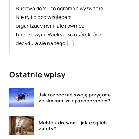
domu to ogromne wyzwanie.
Do uszkodzenia koła w 
o pod względem
może dojść w najmniej 
cyjnym, ale również
momencie. W takiej sytu
ym. Większość osób, które
mieć w bagażniku zapas
się na tego […]
[…]
Ostatnie wpisy
Jak rozpocząć swoją przygodę
ze skokami ze spadochronem?
Meble z drewna – jakie są ich
zalety?