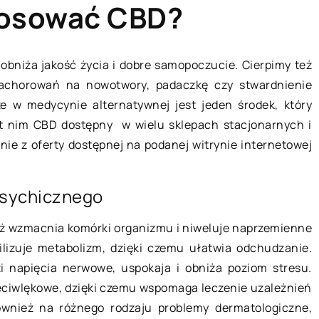
tosować CBD?
 obniża jakość życia i dobre samopoczucie. Cierpimy też
 zachorowań na nowotwory, padaczkę czy stwardnienie
BIZNES I RYNEK/FINANSE
BUDOWL
że w medycynie alternatywnej jest jeden środek, który
est nim CBD dostępny w wielu sklepach stacjonarnych i
nie z oferty dostępnej na podanej witrynie internetowej
psychicznego
aż wzmacnia komórki organizmu i niweluje naprzemienne
05 kwietnia 2021
30 czerw
ilizuje metabolizm, dzięki czemu ułatwia odchudzanie.
zi napięcia nerwowe, uspokaja i obniża poziom stresu.
eciwlękowe, dzięki czemu wspomaga leczenie uzależnień
O czym należy pamiętać przy
Jakie el
ównież na różnego rodzaju problemy dermatologiczne,
zakładaniu swojej firmy?
podczas