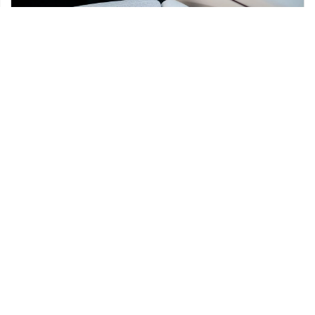
19 stycznia 2020
Jak odświeżyć wnętrze auta?
Każdy właściciel samochodu osobowego
powinien dbać nie tylko o jego wygląd
zewnętrzny, ale też wewnętrzny. Od czystości
kabiny zależy bowiem […]
Ostatnie wpisy
Jak rozpocząć swoją przygodę ze skokami
ze spadochronem?