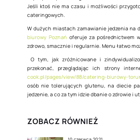
Jeśli ktoś nie ma czasu i możliwości przygo
agencja nieruchom
cateringowych.
Poszukiwanie działk
może być bardzo tr
W dużych miastach zamawianie jedzenia na d
zwłaszcza dla osób, 
biurowy Poznań
oferuje za pośrednictwem wy
doświadczenia w zak
zdrowo, smacznie i regularnie. Menu łatwo mo
nieruchomości. Moż
O tym, jak zróżnicowane i zindywidualiz
przekonać, przeglądając ich strony inte
cook.pl/pages/view/88/catering-biurowy-toru
osób nie tolerujących glutenu, na diecie p
jedzenie, a co za tym idzie dbanie o zdrowie i 
ZOBACZ RÓWNIEŻ
10 czerwca 2021