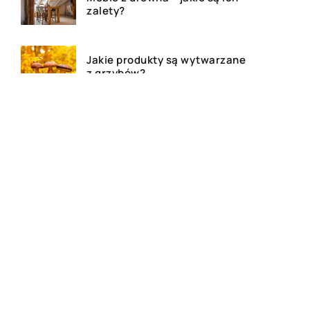
zalety?
Jakie produkty są wytwarzane
z grzybów?
Dom, mieszkanie czy działa –
agencja nieruchomości
pomoże!
Deski tarasowe – ile kosztują i
jakie wybrać na taras?
Najlepsze kosmetyki do skóry
atopowej