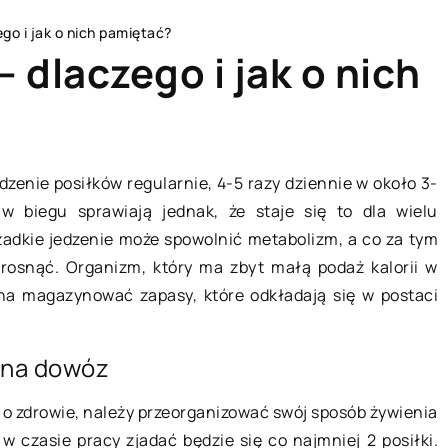
ego i jak o nich pamiętać?
– dlaczego i jak o nich
ANSE
ZDROWY STYL ŻYCIA
zenie posiłków regularnie, 4-5 razy dziennie w około 3-
w biegu sprawiają jednak, że staje się to dla wielu
rzadkie jedzenie może spowolnić metabolizm, a co za tym
 rosnąć. Organizm, który ma zbyt małą podaż kalorii w
a magazynować zapasy, które odkładają się w postaci
e na dowóz
02 lutego 2021
 o zdrowie, należy przeorganizować swój sposób żywienia
 w czasie pracy zjadać będzie się co najmniej 2 posiłki.
y działa –