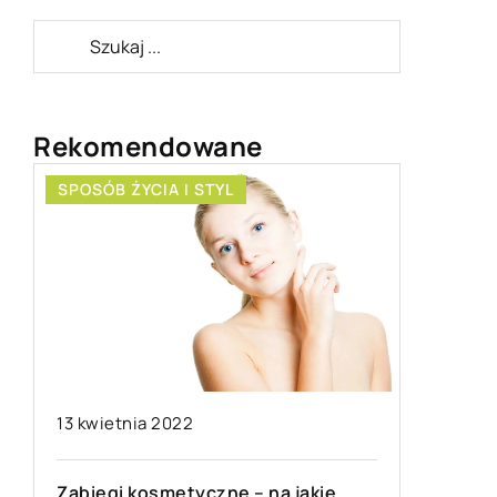
Rekomendowane
SPOSÓB ŻYCIA I STYL
BIZNES 
13 kwietnia 2022
09 luteg
Zabiegi kosmetyczne – na jakie
Dom, mie