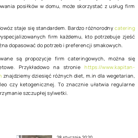
Herbata ziołowa – naturalne
towania posiłków w domu, może skorzystać z usług firm
ości pomoże!
rozwiązanie na różne dolegliwośc
i na sprzedaż
Herbaty ziołowe stanowią skuteczn
udnym zadaniem,
owóz staje się standardem. Bardzo różnorodny
catering
sposób na walkę z rozmaitymi
które nie mają
specjalizowanych firm każdemu, kto potrzebuje zjeść
problemami natury zdrowotnej, a
resie
żna dopasować do potrzeb i preferencji smakowych.
oprócz tego dobrze smakują.
e […]
Oczywiście nie należy […]
owane są propozycje firm cateringowych, można się
rnetowe. Przykładowo na stronie
https://www.kapitan-
n
znajdziemy dziesięć różnych diet, m.in dla wegetarian,
aleo czy ketogenicznej. To znacznie ułatwia regularne
utrzymanie szczupłej sylwetki.
28 stycznia 2020