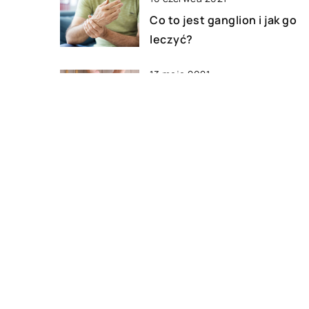
Co to jest ganglion i jak go
leczyć?
13 maja 2021
Dlaczego warto stosować
CBD?
07 marca 2020
Gdzie udać się po pomoc z
trudnym dzieckiem?
DODAJ KOMENTARZ