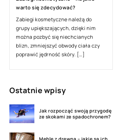
warto się zdecydować?
agencja
i
Zabiegi kosmetyczne należą do
Poszukiw
y
grupy upiększających, dzięki nim
może by
można pozbyć się niechcianych
zwłaszcz
blizn, zmniejszyć obwody ciała czy
doświadc
poprawić jędrność skóry. […]
nierucho
Ostatnie wpisy
Jak rozpocząć swoją przygodę
ze skokami ze spadochronem?
Meble z drewna – jakie są ich