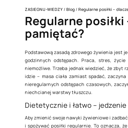
ZASIEGNIJ-WIEDZY
/
Blog
/
Regularne posiłki – dlacz
Regularne posiłki 
pamiętać?
BIZNES I RYNEK/FIN
Podstawową zasadą zdrowego żywienia jest jed
godzinnych odstępach. Praca, stres, życie 
niemożliwe. Trzeba jednak wiedzieć, że zbyt 
idzie – masa ciała zamiast spadać, zaczyna
nieregularnych odstępach czasowych, zaczyn
niechcianej warstwy tłuszczu.
Dietetycznie i łatwo – jedzeni
09 lutego 2023
Aby zmienić swoje nawyki żywieniowe i zadbać
i spożywać posiłki regularnie. To oznacza, że
Dom, mieszkanie cz