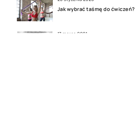
Jak wybrać taśmę do ćwiczeń?
17 marca 2021
W jakim celu jest wykonywany
rentgen zęba?
20 września 2022
Mleko w proszku – do czego
jest wykorzystywane?